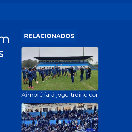
em
RELACIONADOS
s
Aimoré fará jogo-treino com o Grêmio