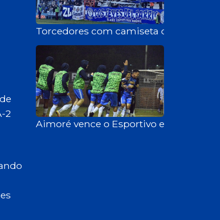
Torcedores com camiseta do Aimoré ent
ede
A-2
Aimoré vence o Esportivo em Bento Gon
tando
res