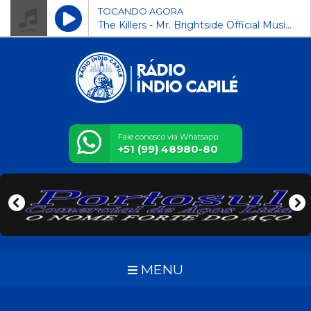
TOCANDO AGORA
The Killers - Mr. Brightside Official Music Video_160k
Fale conosco via Whatsapp:
+51 (99) 48980-80
MENU