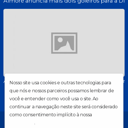
Aimoré anuncia mais dois goleiros para a Di
Aimoré goleia o SIAPERGS em jogo-treino an
Nosso site usa cookies e outras tecnologias para
que nós e nossos parceiros possamos lembrar de
você e entender como você usa o site. Ao
continuar a navegação neste site será considerado
como consentimento implícito à nossa
política de
A Rádio da torcida do Aimoré!
privacidade
.