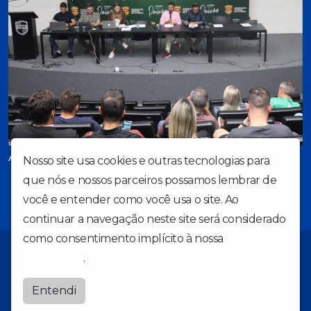
Aimoré conhece regulamento e adversários 
Nosso site usa cookies e outras tecnologias para
que nós e nossos parceiros possamos lembrar de
você e entender como você usa o site. Ao
continuar a navegação neste site será considerado
como consentimento implícito à nossa
política de
A Rádio da torcida do Aimoré!
privacidade
.
Radioindiocapile
Entendi
by
BRASCAST