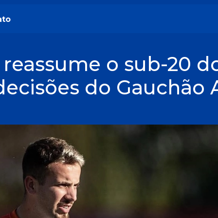
ato
a reassume o sub-20 d
decisões do Gauchão 