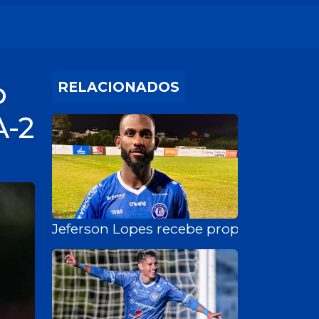
o
RELACIONADOS
A-2
Jeferson Lopes recebe propostas do e