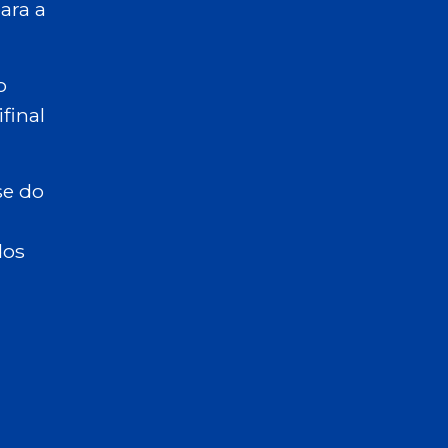
ara a
o
ifinal
se do
dos