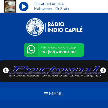
TOCANDO AGORA
Helloween - Dr Stein
Fale conosco via Whatsapp:
+51 (99) 48980-80
MENU