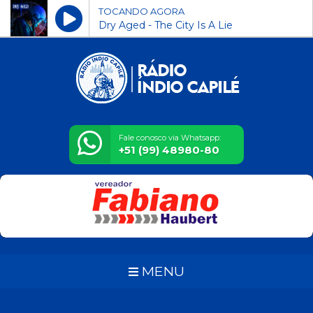
TOCANDO AGORA
Dry Aged - The City Is A Lie
Fale conosco via Whatsapp:
+51 (99) 48980-80
MENU