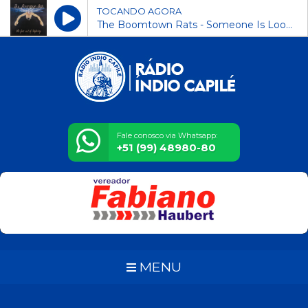
TOCANDO AGORA
The Boomtown Rats - Someone Is Looking At You
Fale conosco via Whatsapp:
+51 (99) 48980-80
MENU